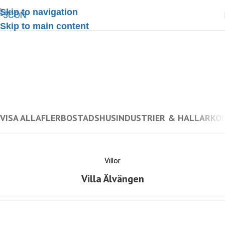
Skip to navigation
Skip to main content
Referenser
VISA ALLA
FLERBOSTADSHUS
INDUSTRIER & HALLAR
KO
Villor
Villa Älvängen