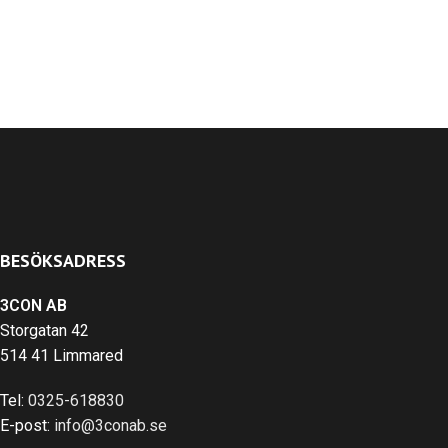
BESÖKSADRESS
3CON AB
Storgatan 42
514 41 Limmared
Tel:
0325-618830
E-post:
info@3conab.se