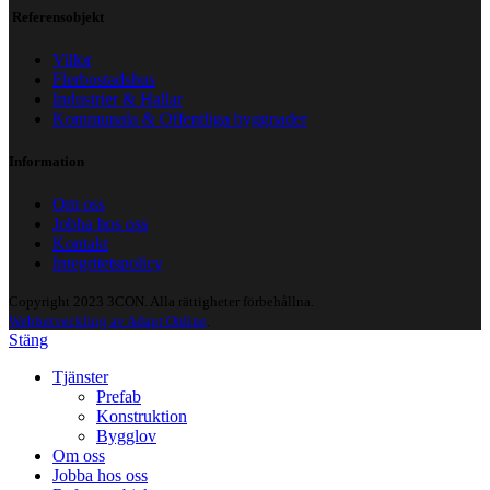
Referensobjekt
Villor
Flerbostadshus
Industrier & Hallar
Kommunala & Offentliga byggnader
Information
Om oss
Jobba hos oss
Kontakt
Integritetspolicy
Copyright 2023 3CON. Alla rättigheter förbehållna.
Webbutveckling av Adapt Online
.
Stäng
Tjänster
Prefab
Konstruktion
Bygglov
Om oss
Jobba hos oss