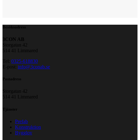
Besöksadress
3CON AB
Storgatan 42
514 41 Limmared
Tel:
0325-618830
E-post:
info@3conab.se
Postadress
Storgatan 42
514 41 Limmared
Tjänster
Prefab
Konstruktion
Bygglov