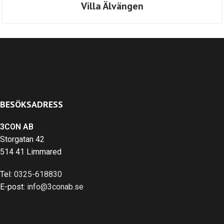
Villa Älvängen
BESÖKSADRESS
3CON AB
Storgatan 42
514 41 Limmared
Tel:
0325-618830
E-post:
info@3conab.se