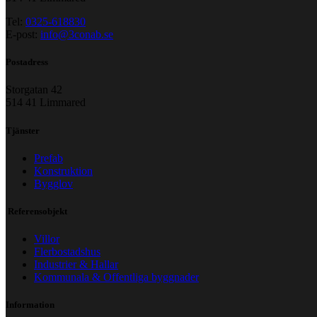
Tel:
0325-618830
E-post:
info@3conab.se
Postadress
Storgatan 42
514 41 Limmared
Tjänster
Prefab
Konstruktion
Bygglov
Referensobjekt
Villor
Flerbostadshus
Industrier & Hallar
Kommunala & Offentliga byggnader
Information