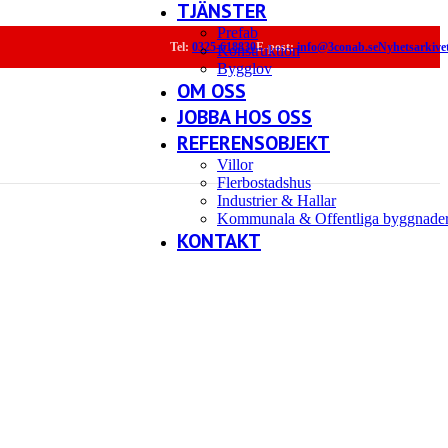
TJÄNSTER
Prefab
Tel:
0325-618830
E-post:
info@3conab.se
Nyhetsarkive
Konstruktion
Bygglov
OM OSS
JOBBA HOS OSS
REFERENSOBJEKT
Villor
Flerbostadshus
Industrier & Hallar
Kommunala & Offentliga byggnade
KONTAKT