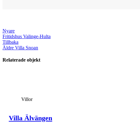
Nyare
Fritidshus Valinge-Hulta
Tillbaka
Äldre
Villa Snoan
Relaterade objekt
View Large
Villor
Villa Älvängen
View Large