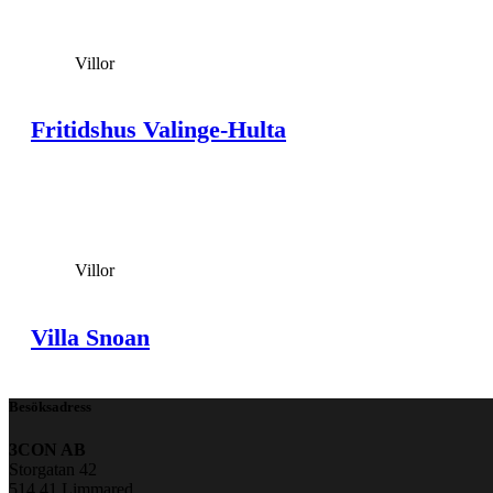
Villor
Fritidshus Valinge-Hulta
View Large
Villor
Villa Snoan
Besöksadress
3CON AB
Storgatan 42
514 41 Limmared