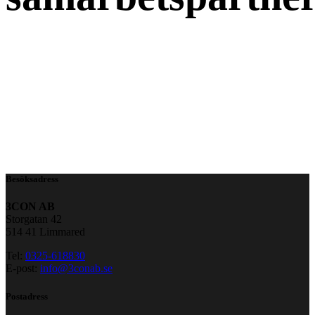
Besöksadress
3CON AB
Storgatan 42
514 41 Limmared
Tel:
0325-618830
E-post:
info@3conab.se
Postadress