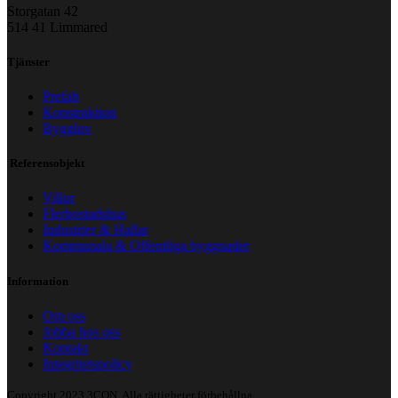
Storgatan 42
514 41 Limmared
Tjänster
Prefab
Konstruktion
Bygglov
Referensobjekt
Villor
Flerbostadshus
Industrier & Hallar
Kommunala & Offentliga byggnader
Information
Om oss
Jobba hos oss
Kontakt
Integritetspolicy
Copyright 2023 3CON. Alla rättigheter förbehållna.