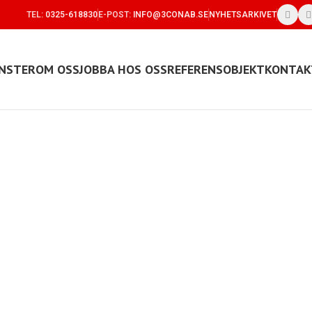
TEL:
0325-618830
E-POST:
INFO@3CONAB.SE
NYHETSARKIVET
NSTER
OM OSS
JOBBA HOS OSS
REFERENSOBJEKT
KONTAK
- LärKan