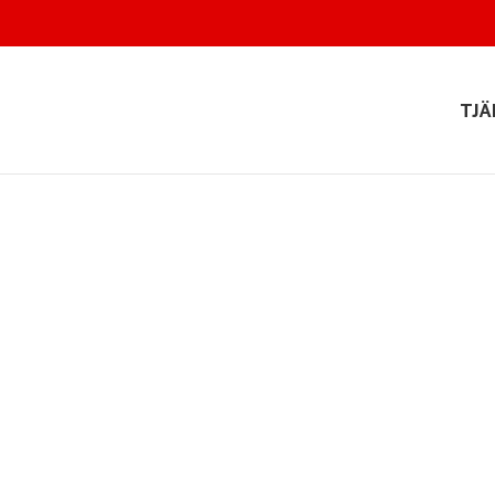
TJÄ
s Förskola 