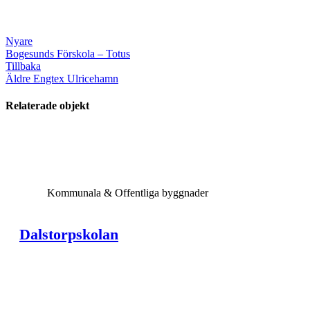
Nyare
Bogesunds Förskola – Totus
Tillbaka
Äldre
Engtex Ulricehamn
Relaterade objekt
View Large
Kommunala & Offentliga byggnader
Dalstorpskolan
View Large