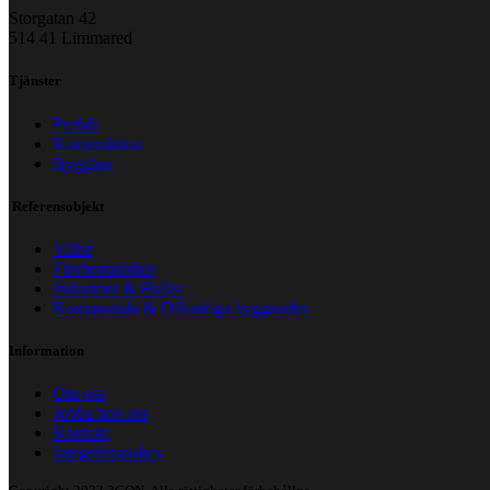
Storgatan 42
514 41 Limmared
Tjänster
Prefab
Konstruktion
Bygglov
Referensobjekt
Villor
Flerbostadshus
Industrier & Hallar
Kommunala & Offentliga byggnader
Information
Om oss
Jobba hos oss
Kontakt
Integritetspolicy