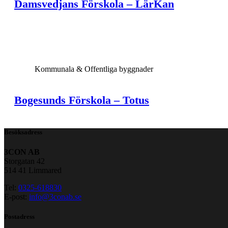
Damsvedjans Förskola – LärKan
View Large
Kommunala & Offentliga byggnader
Bogesunds Förskola – Totus
Besöksadress
3CON AB
Storgatan 42
514 41 Limmared
Tel:
0325-618830
E-post:
info@3conab.se
Postadress