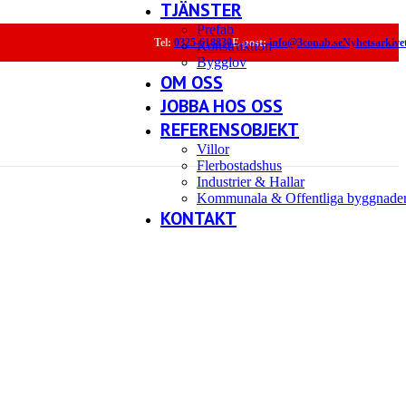
TJÄNSTER
Prefab
Tel:
0325-618830
E-post:
info@3conab.se
Nyhetsarkive
Konstruktion
Bygglov
OM OSS
JOBBA HOS OSS
REFERENSOBJEKT
Villor
Flerbostadshus
Industrier & Hallar
Kommunala & Offentliga byggnade
KONTAKT
cehamn