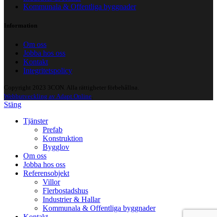
Kommunala & Offentliga byggnader
Information
Om oss
Jobba hos oss
Kontakt
Integritetspolicy
Copyright 2023 3CON. Alla rättigheter förbehållna.
Webbutveckling av Adapt Online
.
Stäng
Tjänster
Prefab
Konstruktion
Bygglov
Om oss
Jobba hos oss
Referensobjekt
Villor
Flerbostadshus
Industrier & Hallar
Kommunala & Offentliga byggnader
Kontakt