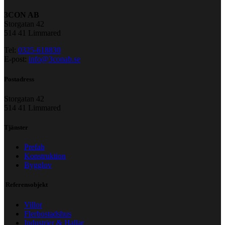
3CON AB
Storgatan 42
514 41 Limmared
Tel:
0325-618830
E-post:
info@3conab.se
Postadress
Storgatan 42
514 41 Limmared
Tjänster
Prefab
Konstruktion
Bygglov
Referensobjekt
Villor
Flerbostadshus
Industrier & Hallar