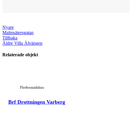
Nyare
Malmsätersgatan
Tillbaka
Äldre
Villa Älvängen
Relaterade objekt
View Large
Flerbostadshus
Brf Drottningen Varberg
View Large