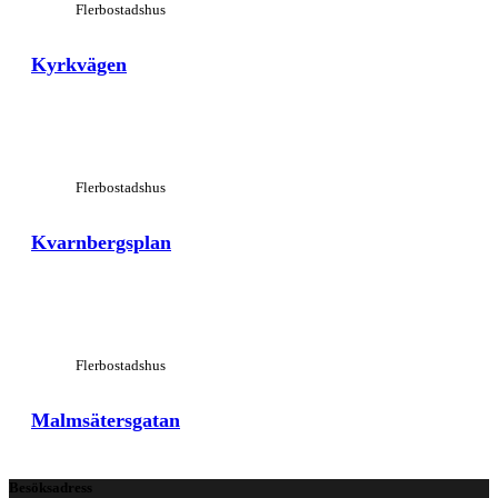
Flerbostadshus
Kyrkvägen
View Large
Flerbostadshus
Kvarnbergsplan
View Large
Flerbostadshus
Malmsätersgatan
Besöksadress