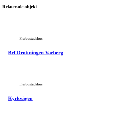
Relaterade objekt
View Large
Flerbostadshus
Brf Drottningen Varberg
View Large
Flerbostadshus
Kyrkvägen
View Large