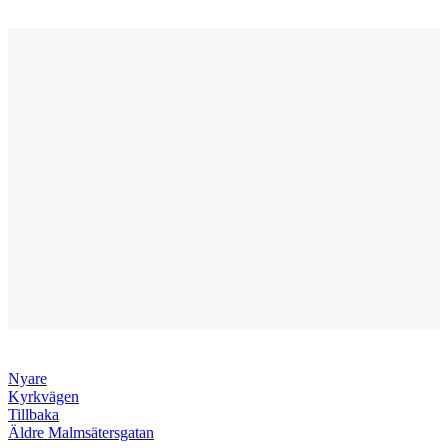
Nyare
Kyrkvägen
Tillbaka
Äldre
Malmsätersgatan