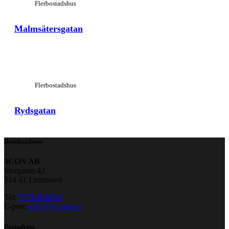
Flerbostadshus
Malmsätersgatan
View Large
Flerbostadshus
Rydsgatan
Besöksadress
3CON AB
Storgatan 42
514 41 Limmared
Tel:
0325-618830
E-post:
info@3conab.se
Postadress