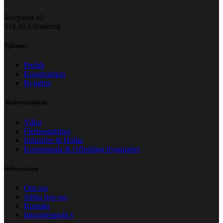
Storgatan 42
514 41 Limmared
Tjänster
Prefab
Konstruktion
Bygglov
Referensobjekt
Villor
Flerbostadshus
Industrier & Hallar
Kommunala & Offentliga byggnader
Information
Om oss
Jobba hos oss
Kontakt
Integritetspolicy